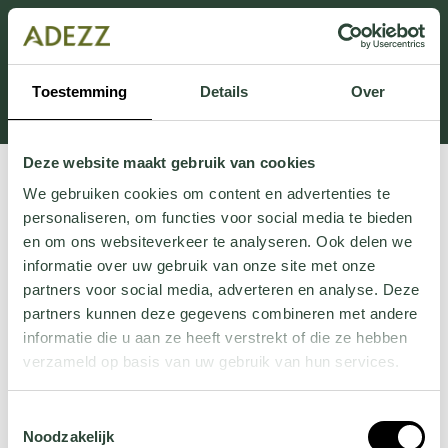
Dieser Abschnitt wird derzeit gewartet.
Wenn Sie Informationen vermissen, können Sie uns
unter +31 413 395 294 anrufen oder uns unter
Toestemming
Details
Over
Customersupport@adezz.de
eine E-Mail senden.
Deze website maakt gebruik van cookies
We gebruiken cookies om content en advertenties te
personaliseren, om functies voor social media te bieden
en om ons websiteverkeer te analyseren. Ook delen we
informatie over uw gebruik van onze site met onze
partners voor social media, adverteren en analyse. Deze
partners kunnen deze gegevens combineren met andere
informatie die u aan ze heeft verstrekt of die ze hebben
verzameld op basis van uw gebruik van hun services.
Wil je meer weten over onze privacyverklaring? Dat lees
Toestemmingsselectie
je
hier
.
Noodzakelijk