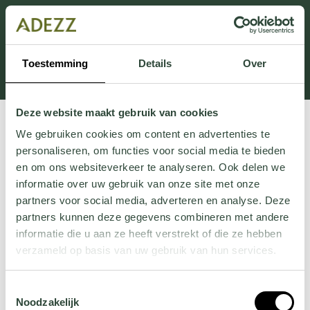
Dieser Abschnitt wird derzeit gewartet.
Wenn Sie Informationen vermissen, können Sie uns
unter +31 413 395 294 anrufen oder uns unter
Toestemming
Details
Over
Customersupport@adezz.de
eine E-Mail senden.
Deze website maakt gebruik van cookies
We gebruiken cookies om content en advertenties te
personaliseren, om functies voor social media te bieden
en om ons websiteverkeer te analyseren. Ook delen we
informatie over uw gebruik van onze site met onze
partners voor social media, adverteren en analyse. Deze
partners kunnen deze gegevens combineren met andere
informatie die u aan ze heeft verstrekt of die ze hebben
verzameld op basis van uw gebruik van hun services.
Wil je meer weten over onze privacyverklaring? Dat lees
Toestemmingsselectie
je
hier
.
Noodzakelijk