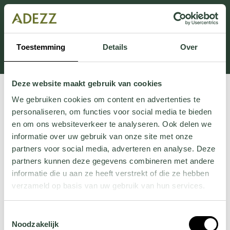
Dieser Abschnitt wird derzeit gewartet.
Wenn Sie Informationen vermissen, können Sie uns
unter +31 413 395 294 anrufen oder uns unter
Toestemming
Details
Over
Customersupport@adezz.de
eine E-Mail senden.
Deze website maakt gebruik van cookies
We gebruiken cookies om content en advertenties te
personaliseren, om functies voor social media te bieden
en om ons websiteverkeer te analyseren. Ook delen we
informatie over uw gebruik van onze site met onze
partners voor social media, adverteren en analyse. Deze
partners kunnen deze gegevens combineren met andere
informatie die u aan ze heeft verstrekt of die ze hebben
verzameld op basis van uw gebruik van hun services.
Wil je meer weten over onze privacyverklaring? Dat lees
Toestemmingsselectie
je
hier
.
Noodzakelijk