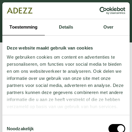
Dieser Abschnitt wird derzeit gewartet.
Wenn Sie Informationen vermissen, können Sie uns
unter +31 413 395 294 anrufen oder uns unter
Toestemming
Details
Over
Customersupport@adezz.de
eine E-Mail senden.
Deze website maakt gebruik van cookies
We gebruiken cookies om content en advertenties te
personaliseren, om functies voor social media te bieden
en om ons websiteverkeer te analyseren. Ook delen we
informatie over uw gebruik van onze site met onze
partners voor social media, adverteren en analyse. Deze
partners kunnen deze gegevens combineren met andere
informatie die u aan ze heeft verstrekt of die ze hebben
verzameld op basis van uw gebruik van hun services.
Wil je meer weten over onze privacyverklaring? Dat lees
Toestemmingsselectie
je
hier
.
Noodzakelijk