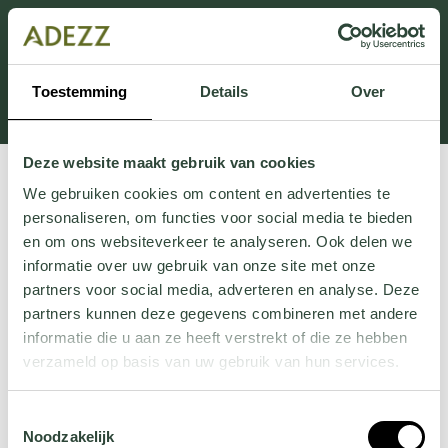
Dieser Abschnitt wird derzeit gewartet.
Wenn Sie Informationen vermissen, können Sie uns
unter +31 413 395 294 anrufen oder uns unter
Toestemming
Details
Over
Customersupport@adezz.de
eine E-Mail senden.
Deze website maakt gebruik van cookies
We gebruiken cookies om content en advertenties te
personaliseren, om functies voor social media te bieden
en om ons websiteverkeer te analyseren. Ook delen we
informatie over uw gebruik van onze site met onze
partners voor social media, adverteren en analyse. Deze
partners kunnen deze gegevens combineren met andere
informatie die u aan ze heeft verstrekt of die ze hebben
verzameld op basis van uw gebruik van hun services.
Wil je meer weten over onze privacyverklaring? Dat lees
Toestemmingsselectie
je
hier
.
Noodzakelijk