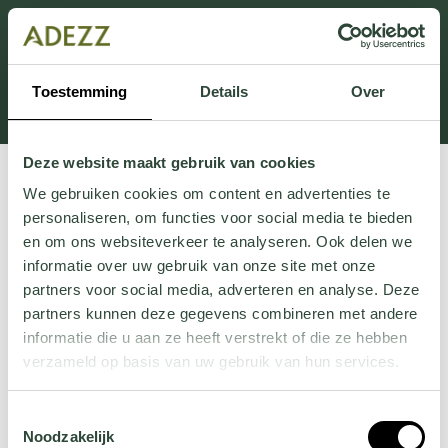
Dieser Abschnitt wird derzeit gewartet.
Wenn Sie Informationen vermissen, können Sie uns
unter +31 413 395 294 anrufen oder uns unter
Toestemming
Details
Over
Customersupport@adezz.de
eine E-Mail senden.
Deze website maakt gebruik van cookies
We gebruiken cookies om content en advertenties te
personaliseren, om functies voor social media te bieden
en om ons websiteverkeer te analyseren. Ook delen we
informatie over uw gebruik van onze site met onze
partners voor social media, adverteren en analyse. Deze
partners kunnen deze gegevens combineren met andere
informatie die u aan ze heeft verstrekt of die ze hebben
verzameld op basis van uw gebruik van hun services.
Wil je meer weten over onze privacyverklaring? Dat lees
Toestemmingsselectie
je
hier
.
Noodzakelijk