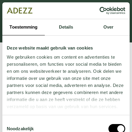
Dieser Abschnitt wird derzeit gewartet.
Wenn Sie Informationen vermissen, können Sie uns
unter +31 413 395 294 anrufen oder uns unter
Toestemming
Details
Over
Customersupport@adezz.de
eine E-Mail senden.
Deze website maakt gebruik van cookies
We gebruiken cookies om content en advertenties te
personaliseren, om functies voor social media te bieden
en om ons websiteverkeer te analyseren. Ook delen we
informatie over uw gebruik van onze site met onze
partners voor social media, adverteren en analyse. Deze
partners kunnen deze gegevens combineren met andere
informatie die u aan ze heeft verstrekt of die ze hebben
verzameld op basis van uw gebruik van hun services.
Wil je meer weten over onze privacyverklaring? Dat lees
Toestemmingsselectie
je
hier
.
Noodzakelijk