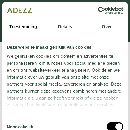
Dieser Abschnitt wird derzeit gewartet.
Wenn Sie Informationen vermissen, können Sie uns
unter +31 413 395 294 anrufen oder uns unter
Toestemming
Details
Over
Customersupport@adezz.de
eine E-Mail senden.
Deze website maakt gebruik van cookies
We gebruiken cookies om content en advertenties te
personaliseren, om functies voor social media te bieden
en om ons websiteverkeer te analyseren. Ook delen we
informatie over uw gebruik van onze site met onze
partners voor social media, adverteren en analyse. Deze
partners kunnen deze gegevens combineren met andere
informatie die u aan ze heeft verstrekt of die ze hebben
verzameld op basis van uw gebruik van hun services.
Wil je meer weten over onze privacyverklaring? Dat lees
Toestemmingsselectie
je
hier
.
Noodzakelijk