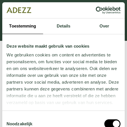
Dieser Abschnitt wird derzeit gewartet.
Wenn Sie Informationen vermissen, können Sie uns
unter +31 413 395 294 anrufen oder uns unter
Toestemming
Details
Over
Customersupport@adezz.de
eine E-Mail senden.
Deze website maakt gebruik van cookies
We gebruiken cookies om content en advertenties te
personaliseren, om functies voor social media te bieden
en om ons websiteverkeer te analyseren. Ook delen we
informatie over uw gebruik van onze site met onze
partners voor social media, adverteren en analyse. Deze
partners kunnen deze gegevens combineren met andere
informatie die u aan ze heeft verstrekt of die ze hebben
verzameld op basis van uw gebruik van hun services.
Wil je meer weten over onze privacyverklaring? Dat lees
Toestemmingsselectie
je
hier
.
Noodzakelijk