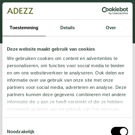
Dieser Abschnitt wird derzeit gewartet.
Wenn Sie Informationen vermissen, können Sie uns
unter +31 413 395 294 anrufen oder uns unter
Toestemming
Details
Over
Customersupport@adezz.de
eine E-Mail senden.
Deze website maakt gebruik van cookies
We gebruiken cookies om content en advertenties te
personaliseren, om functies voor social media te bieden
en om ons websiteverkeer te analyseren. Ook delen we
informatie over uw gebruik van onze site met onze
partners voor social media, adverteren en analyse. Deze
partners kunnen deze gegevens combineren met andere
informatie die u aan ze heeft verstrekt of die ze hebben
verzameld op basis van uw gebruik van hun services.
Wil je meer weten over onze privacyverklaring? Dat lees
Toestemmingsselectie
je
hier
.
Noodzakelijk