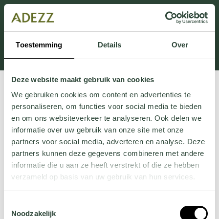
Cette section est actuellement en maintenance.
Si vous manquez des informations, vous pouvez nous
appeler au +31 413 395 295 ou nous envoyer un e-
Toestemming
Details
Over
mail à
Customersupport@adezz.fr
.
Deze website maakt gebruik van cookies
We gebruiken cookies om content en advertenties te
personaliseren, om functies voor social media te bieden
en om ons websiteverkeer te analyseren. Ook delen we
informatie over uw gebruik van onze site met onze
partners voor social media, adverteren en analyse. Deze
partners kunnen deze gegevens combineren met andere
informatie die u aan ze heeft verstrekt of die ze hebben
verzameld op basis van uw gebruik van hun services.
Wil je meer weten over onze privacyverklaring? Dat lees
Toestemmingsselectie
je
hier
.
Noodzakelijk