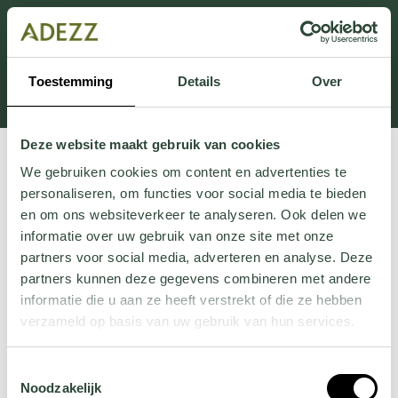
Cette section est actuellement en maintenance.
Si vous manquez des informations, vous pouvez nous
appeler au +31 413 395 295 ou nous envoyer un e-
Toestemming
Details
Over
mail à
Customersupport@adezz.fr
.
Deze website maakt gebruik van cookies
We gebruiken cookies om content en advertenties te
personaliseren, om functies voor social media te bieden
en om ons websiteverkeer te analyseren. Ook delen we
informatie over uw gebruik van onze site met onze
partners voor social media, adverteren en analyse. Deze
partners kunnen deze gegevens combineren met andere
informatie die u aan ze heeft verstrekt of die ze hebben
verzameld op basis van uw gebruik van hun services.
Wil je meer weten over onze privacyverklaring? Dat lees
Toestemmingsselectie
je
hier
.
Noodzakelijk