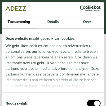
Cette section est actuellement en maintenance.
Si vous manquez des informations, vous pouvez nous
appeler au +31 413 395 295 ou nous envoyer un e-
Toestemming
Details
Over
mail à
Customersupport@adezz.fr
.
Deze website maakt gebruik van cookies
We gebruiken cookies om content en advertenties te
personaliseren, om functies voor social media te bieden
en om ons websiteverkeer te analyseren. Ook delen we
informatie over uw gebruik van onze site met onze
partners voor social media, adverteren en analyse. Deze
partners kunnen deze gegevens combineren met andere
informatie die u aan ze heeft verstrekt of die ze hebben
verzameld op basis van uw gebruik van hun services.
Wil je meer weten over onze privacyverklaring? Dat lees
Toestemmingsselectie
je
hier
.
Noodzakelijk