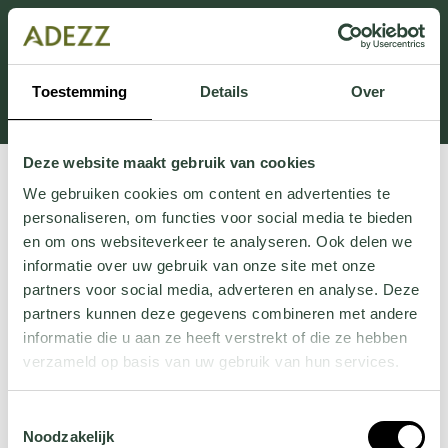
Cette section est actuellement en maintenance.
Si vous manquez des informations, vous pouvez nous
appeler au +31 413 395 295 ou nous envoyer un e-
Toestemming
Details
Over
mail à
Customersupport@adezz.fr
.
Deze website maakt gebruik van cookies
We gebruiken cookies om content en advertenties te
personaliseren, om functies voor social media te bieden
en om ons websiteverkeer te analyseren. Ook delen we
informatie over uw gebruik van onze site met onze
partners voor social media, adverteren en analyse. Deze
partners kunnen deze gegevens combineren met andere
informatie die u aan ze heeft verstrekt of die ze hebben
verzameld op basis van uw gebruik van hun services.
Wil je meer weten over onze privacyverklaring? Dat lees
Toestemmingsselectie
je
hier
.
Noodzakelijk