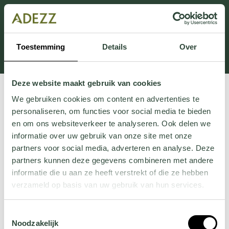
Cette section est actuellement en maintenance.
Si vous manquez des informations, vous pouvez nous
appeler au +31 413 395 295 ou nous envoyer un e-
Toestemming
Details
Over
mail à
Customersupport@adezz.fr
.
Deze website maakt gebruik van cookies
We gebruiken cookies om content en advertenties te
personaliseren, om functies voor social media te bieden
en om ons websiteverkeer te analyseren. Ook delen we
informatie over uw gebruik van onze site met onze
partners voor social media, adverteren en analyse. Deze
partners kunnen deze gegevens combineren met andere
informatie die u aan ze heeft verstrekt of die ze hebben
verzameld op basis van uw gebruik van hun services.
Wil je meer weten over onze privacyverklaring? Dat lees
Toestemmingsselectie
je
hier
.
Noodzakelijk