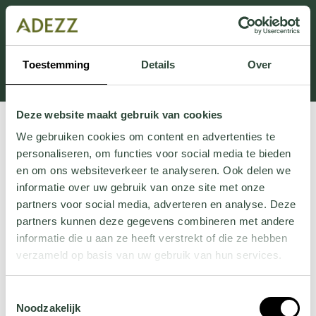
Cette section est actuellement en maintenance.
Si vous manquez des informations, vous pouvez nous
appeler au +31 413 395 295 ou nous envoyer un e-
Toestemming
Details
Over
mail à
Customersupport@adezz.fr
.
Deze website maakt gebruik van cookies
We gebruiken cookies om content en advertenties te
personaliseren, om functies voor social media te bieden
en om ons websiteverkeer te analyseren. Ook delen we
informatie over uw gebruik van onze site met onze
partners voor social media, adverteren en analyse. Deze
partners kunnen deze gegevens combineren met andere
informatie die u aan ze heeft verstrekt of die ze hebben
verzameld op basis van uw gebruik van hun services.
Wil je meer weten over onze privacyverklaring? Dat lees
Toestemmingsselectie
je
hier
.
Noodzakelijk