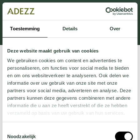
Cette section est actuellement en maintenance.
Si vous manquez des informations, vous pouvez nous
appeler au +31 413 395 295 ou nous envoyer un e-
Toestemming
Details
Over
mail à
Customersupport@adezz.fr
.
Deze website maakt gebruik van cookies
We gebruiken cookies om content en advertenties te
personaliseren, om functies voor social media te bieden
en om ons websiteverkeer te analyseren. Ook delen we
informatie over uw gebruik van onze site met onze
partners voor social media, adverteren en analyse. Deze
partners kunnen deze gegevens combineren met andere
informatie die u aan ze heeft verstrekt of die ze hebben
verzameld op basis van uw gebruik van hun services.
Wil je meer weten over onze privacyverklaring? Dat lees
Toestemmingsselectie
je
hier
.
Noodzakelijk