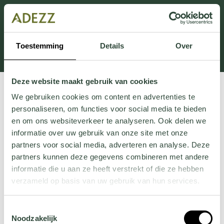
Cette section est actuellement en maintenance.
Si vous manquez des informations, vous pouvez nous
appeler au +31 413 395 295 ou nous envoyer un e-
Toestemming
Details
Over
mail à
Customersupport@adezz.fr
.
Deze website maakt gebruik van cookies
We gebruiken cookies om content en advertenties te
personaliseren, om functies voor social media te bieden
en om ons websiteverkeer te analyseren. Ook delen we
informatie over uw gebruik van onze site met onze
partners voor social media, adverteren en analyse. Deze
partners kunnen deze gegevens combineren met andere
informatie die u aan ze heeft verstrekt of die ze hebben
verzameld op basis van uw gebruik van hun services.
Wil je meer weten over onze privacyverklaring? Dat lees
Toestemmingsselectie
je
hier
.
Noodzakelijk