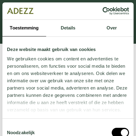
Cette section est actuellement en maintenance.
Si vous manquez des informations, vous pouvez nous
appeler au +31 413 395 295 ou nous envoyer un e-
Toestemming
Details
Over
mail à
Customersupport@adezz.fr
.
Deze website maakt gebruik van cookies
We gebruiken cookies om content en advertenties te
personaliseren, om functies voor social media te bieden
en om ons websiteverkeer te analyseren. Ook delen we
informatie over uw gebruik van onze site met onze
partners voor social media, adverteren en analyse. Deze
partners kunnen deze gegevens combineren met andere
informatie die u aan ze heeft verstrekt of die ze hebben
verzameld op basis van uw gebruik van hun services.
Wil je meer weten over onze privacyverklaring? Dat lees
Toestemmingsselectie
je
hier
.
Noodzakelijk