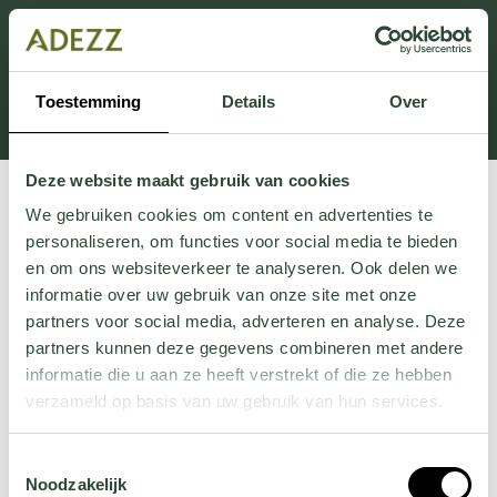
Cette section est actuellement en maintenance.
Si vous manquez des informations, vous pouvez nous
appeler au +31 413 395 295 ou nous envoyer un e-
Toestemming
Details
Over
mail à
Customersupport@adezz.fr
.
Deze website maakt gebruik van cookies
We gebruiken cookies om content en advertenties te
personaliseren, om functies voor social media te bieden
en om ons websiteverkeer te analyseren. Ook delen we
informatie over uw gebruik van onze site met onze
partners voor social media, adverteren en analyse. Deze
partners kunnen deze gegevens combineren met andere
informatie die u aan ze heeft verstrekt of die ze hebben
verzameld op basis van uw gebruik van hun services.
Wil je meer weten over onze privacyverklaring? Dat lees
Toestemmingsselectie
je
hier
.
Noodzakelijk