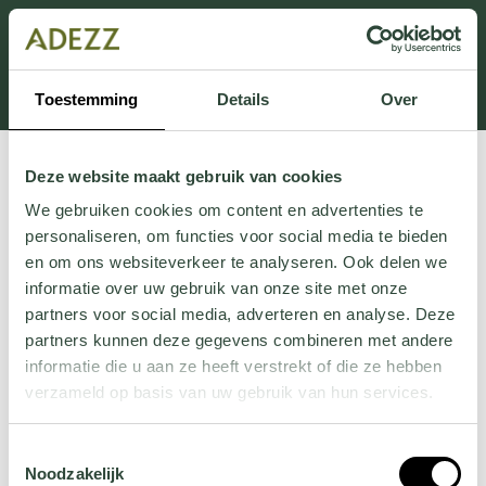
Dit onderdeel is momenteel in onderhoud.
Als je informatie mist kun je ons bellen +31 413 274
168 of mailen
Customersupport@adezz.com
.
Toestemming
Details
Over
Deze website maakt gebruik van cookies
We gebruiken cookies om content en advertenties te
personaliseren, om functies voor social media te bieden
en om ons websiteverkeer te analyseren. Ook delen we
informatie over uw gebruik van onze site met onze
partners voor social media, adverteren en analyse. Deze
partners kunnen deze gegevens combineren met andere
informatie die u aan ze heeft verstrekt of die ze hebben
verzameld op basis van uw gebruik van hun services.
Wil je meer weten over onze privacyverklaring? Dat lees
Toestemmingsselectie
je
hier
.
Noodzakelijk