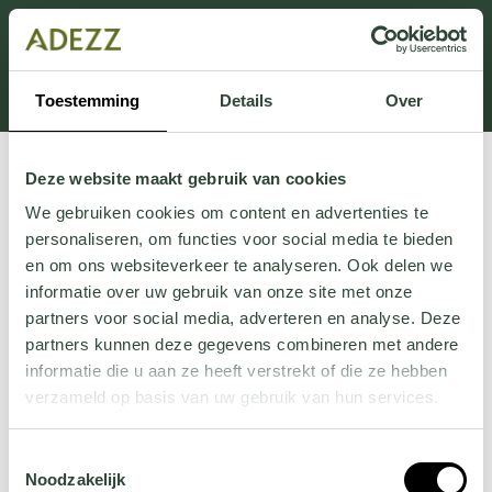
Dit onderdeel is momenteel in onderhoud.
Als je informatie mist kun je ons bellen +31 413 274
168 of mailen
Customersupport@adezz.com
.
Toestemming
Details
Over
Deze website maakt gebruik van cookies
We gebruiken cookies om content en advertenties te
personaliseren, om functies voor social media te bieden
en om ons websiteverkeer te analyseren. Ook delen we
informatie over uw gebruik van onze site met onze
partners voor social media, adverteren en analyse. Deze
partners kunnen deze gegevens combineren met andere
informatie die u aan ze heeft verstrekt of die ze hebben
verzameld op basis van uw gebruik van hun services.
Wil je meer weten over onze privacyverklaring? Dat lees
Toestemmingsselectie
je
hier
.
Noodzakelijk