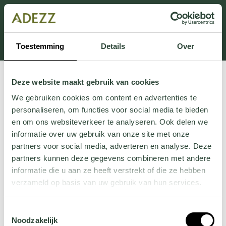
Dit onderdeel is momenteel in onderhoud.
Als je informatie mist kun je ons bellen +31 413 274
168 of mailen
Customersupport@adezz.com
.
Toestemming
Details
Over
Deze website maakt gebruik van cookies
We gebruiken cookies om content en advertenties te
personaliseren, om functies voor social media te bieden
en om ons websiteverkeer te analyseren. Ook delen we
informatie over uw gebruik van onze site met onze
partners voor social media, adverteren en analyse. Deze
partners kunnen deze gegevens combineren met andere
informatie die u aan ze heeft verstrekt of die ze hebben
verzameld op basis van uw gebruik van hun services.
Wil je meer weten over onze privacyverklaring? Dat lees
Toestemmingsselectie
je
hier
.
Noodzakelijk