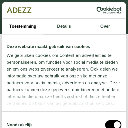
Dit onderdeel is momenteel in onderhoud.
Als je informatie mist kun je ons bellen +31 413 274
168 of mailen
Customersupport@adezz.com
.
Toestemming
Details
Over
Deze website maakt gebruik van cookies
We gebruiken cookies om content en advertenties te
personaliseren, om functies voor social media te bieden
en om ons websiteverkeer te analyseren. Ook delen we
informatie over uw gebruik van onze site met onze
partners voor social media, adverteren en analyse. Deze
partners kunnen deze gegevens combineren met andere
informatie die u aan ze heeft verstrekt of die ze hebben
verzameld op basis van uw gebruik van hun services.
Wil je meer weten over onze privacyverklaring? Dat lees
Toestemmingsselectie
je
hier
.
Noodzakelijk