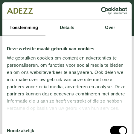
Dit onderdeel is momenteel in onderhoud.
Als je informatie mist kun je ons bellen +31 413 274
168 of mailen
Customersupport@adezz.com
.
Toestemming
Details
Over
Deze website maakt gebruik van cookies
We gebruiken cookies om content en advertenties te
personaliseren, om functies voor social media te bieden
en om ons websiteverkeer te analyseren. Ook delen we
informatie over uw gebruik van onze site met onze
partners voor social media, adverteren en analyse. Deze
partners kunnen deze gegevens combineren met andere
informatie die u aan ze heeft verstrekt of die ze hebben
verzameld op basis van uw gebruik van hun services.
Wil je meer weten over onze privacyverklaring? Dat lees
Toestemmingsselectie
je
hier
.
Noodzakelijk