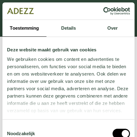
Dit onderdeel is momenteel in onderhoud.
Als je informatie mist kun je ons bellen +31 413 274
168 of mailen
Customersupport@adezz.com
.
Toestemming
Details
Over
Deze website maakt gebruik van cookies
We gebruiken cookies om content en advertenties te
personaliseren, om functies voor social media te bieden
en om ons websiteverkeer te analyseren. Ook delen we
informatie over uw gebruik van onze site met onze
partners voor social media, adverteren en analyse. Deze
partners kunnen deze gegevens combineren met andere
informatie die u aan ze heeft verstrekt of die ze hebben
verzameld op basis van uw gebruik van hun services.
Wil je meer weten over onze privacyverklaring? Dat lees
Toestemmingsselectie
je
hier
.
Noodzakelijk