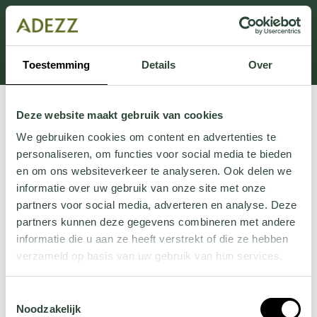
Dit onderdeel is momenteel in onderhoud.
Als je informatie mist kun je ons bellen +31 413 274
168 of mailen
Customersupport@adezz.com
.
Toestemming
Details
Over
Deze website maakt gebruik van cookies
We gebruiken cookies om content en advertenties te
personaliseren, om functies voor social media te bieden
en om ons websiteverkeer te analyseren. Ook delen we
informatie over uw gebruik van onze site met onze
partners voor social media, adverteren en analyse. Deze
partners kunnen deze gegevens combineren met andere
informatie die u aan ze heeft verstrekt of die ze hebben
verzameld op basis van uw gebruik van hun services.
Wil je meer weten over onze privacyverklaring? Dat lees
Toestemmingsselectie
je
hier
.
Noodzakelijk