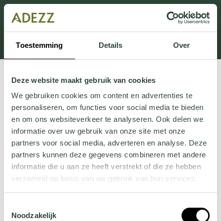
Dit onderdeel is momenteel in onderhoud.
Als je informatie mist kun je ons bellen +31 413 274
168 of mailen
Customersupport@adezz.com
.
Toestemming
Details
Over
Deze website maakt gebruik van cookies
We gebruiken cookies om content en advertenties te
personaliseren, om functies voor social media te bieden
en om ons websiteverkeer te analyseren. Ook delen we
informatie over uw gebruik van onze site met onze
partners voor social media, adverteren en analyse. Deze
partners kunnen deze gegevens combineren met andere
informatie die u aan ze heeft verstrekt of die ze hebben
verzameld op basis van uw gebruik van hun services.
Wil je meer weten over onze privacyverklaring? Dat lees
Toestemmingsselectie
je
hier
.
Noodzakelijk