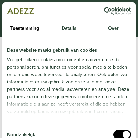
Dit onderdeel is momenteel in onderhoud.
Als je informatie mist kun je ons bellen +31 413 274
168 of mailen
Customersupport@adezz.com
.
Toestemming
Details
Over
Deze website maakt gebruik van cookies
We gebruiken cookies om content en advertenties te
personaliseren, om functies voor social media te bieden
en om ons websiteverkeer te analyseren. Ook delen we
informatie over uw gebruik van onze site met onze
partners voor social media, adverteren en analyse. Deze
partners kunnen deze gegevens combineren met andere
informatie die u aan ze heeft verstrekt of die ze hebben
verzameld op basis van uw gebruik van hun services.
Wil je meer weten over onze privacyverklaring? Dat lees
Toestemmingsselectie
je
hier
.
Noodzakelijk