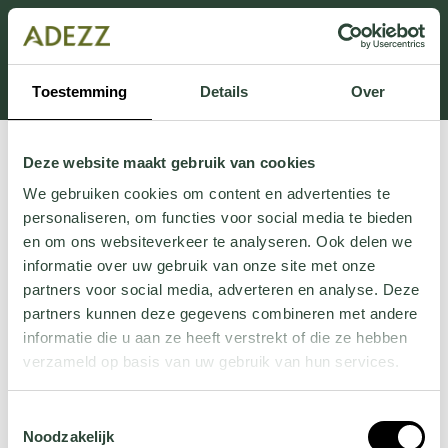
Dit onderdeel is momenteel in onderhoud.
Als je informatie mist kun je ons bellen +31 413 274
168 of mailen
Customersupport@adezz.com
.
Toestemming
Details
Over
Deze website maakt gebruik van cookies
We gebruiken cookies om content en advertenties te
personaliseren, om functies voor social media te bieden
en om ons websiteverkeer te analyseren. Ook delen we
informatie over uw gebruik van onze site met onze
partners voor social media, adverteren en analyse. Deze
partners kunnen deze gegevens combineren met andere
informatie die u aan ze heeft verstrekt of die ze hebben
verzameld op basis van uw gebruik van hun services.
Wil je meer weten over onze privacyverklaring? Dat lees
Toestemmingsselectie
je
hier
.
Noodzakelijk