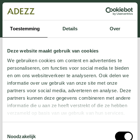
Dit onderdeel is momenteel in onderhoud.
Als je informatie mist kun je ons bellen +31 413 274
168 of mailen
Customersupport@adezz.com
.
Toestemming
Details
Over
Deze website maakt gebruik van cookies
We gebruiken cookies om content en advertenties te
personaliseren, om functies voor social media te bieden
en om ons websiteverkeer te analyseren. Ook delen we
informatie over uw gebruik van onze site met onze
partners voor social media, adverteren en analyse. Deze
partners kunnen deze gegevens combineren met andere
informatie die u aan ze heeft verstrekt of die ze hebben
verzameld op basis van uw gebruik van hun services.
Wil je meer weten over onze privacyverklaring? Dat lees
Toestemmingsselectie
je
hier
.
Noodzakelijk