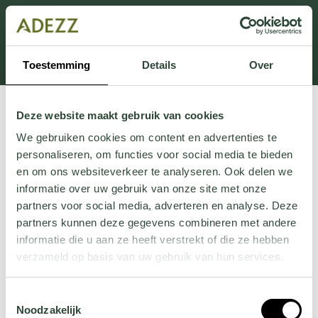
Dit onderdeel is momenteel in onderhoud.
Als je informatie mist kun je ons bellen +31 413 274
168 of mailen
Customersupport@adezz.com
.
Toestemming
Details
Over
Deze website maakt gebruik van cookies
We gebruiken cookies om content en advertenties te
personaliseren, om functies voor social media te bieden
en om ons websiteverkeer te analyseren. Ook delen we
informatie over uw gebruik van onze site met onze
partners voor social media, adverteren en analyse. Deze
partners kunnen deze gegevens combineren met andere
informatie die u aan ze heeft verstrekt of die ze hebben
verzameld op basis van uw gebruik van hun services.
Wil je meer weten over onze privacyverklaring? Dat lees
Toestemmingsselectie
je
hier
.
Noodzakelijk