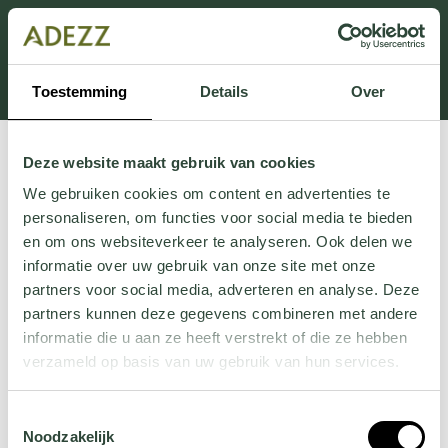
Dit onderdeel is momenteel in onderhoud.
Als je informatie mist kun je ons bellen +31 413 274
168 of mailen
Customersupport@adezz.com
.
Toestemming
Details
Over
Deze website maakt gebruik van cookies
We gebruiken cookies om content en advertenties te
personaliseren, om functies voor social media te bieden
en om ons websiteverkeer te analyseren. Ook delen we
informatie over uw gebruik van onze site met onze
partners voor social media, adverteren en analyse. Deze
partners kunnen deze gegevens combineren met andere
informatie die u aan ze heeft verstrekt of die ze hebben
verzameld op basis van uw gebruik van hun services.
Wil je meer weten over onze privacyverklaring? Dat lees
Toestemmingsselectie
je
hier
.
Noodzakelijk