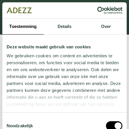
Dit onderdeel is momenteel in onderhoud.
Als je informatie mist kun je ons bellen +31 413 274
168 of mailen
Customersupport@adezz.com
.
Toestemming
Details
Over
Deze website maakt gebruik van cookies
We gebruiken cookies om content en advertenties te
personaliseren, om functies voor social media te bieden
en om ons websiteverkeer te analyseren. Ook delen we
informatie over uw gebruik van onze site met onze
partners voor social media, adverteren en analyse. Deze
partners kunnen deze gegevens combineren met andere
informatie die u aan ze heeft verstrekt of die ze hebben
verzameld op basis van uw gebruik van hun services.
Wil je meer weten over onze privacyverklaring? Dat lees
Toestemmingsselectie
je
hier
.
Noodzakelijk