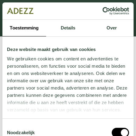
Dit onderdeel is momenteel in onderhoud.
Als je informatie mist kun je ons bellen +31 413 274
168 of mailen
Customersupport@adezz.com
.
Toestemming
Details
Over
Deze website maakt gebruik van cookies
We gebruiken cookies om content en advertenties te
personaliseren, om functies voor social media te bieden
en om ons websiteverkeer te analyseren. Ook delen we
informatie over uw gebruik van onze site met onze
partners voor social media, adverteren en analyse. Deze
partners kunnen deze gegevens combineren met andere
informatie die u aan ze heeft verstrekt of die ze hebben
verzameld op basis van uw gebruik van hun services.
Wil je meer weten over onze privacyverklaring? Dat lees
Toestemmingsselectie
je
hier
.
Noodzakelijk