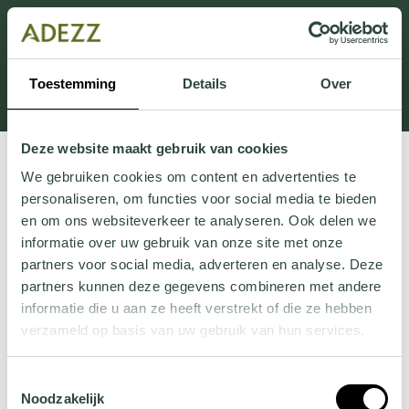
Ten dział jest obecnie w konserwacji. Jeśli brakuje Ci
informacji.
możesz zadzwonić pod numer +31 413 351 272 lub
Toestemming
Details
Over
wysłać e-mail na adres
Customersupport@adezz.pl
.
Deze website maakt gebruik van cookies
We gebruiken cookies om content en advertenties te
personaliseren, om functies voor social media te bieden
en om ons websiteverkeer te analyseren. Ook delen we
informatie over uw gebruik van onze site met onze
partners voor social media, adverteren en analyse. Deze
partners kunnen deze gegevens combineren met andere
informatie die u aan ze heeft verstrekt of die ze hebben
verzameld op basis van uw gebruik van hun services.
Wil je meer weten over onze privacyverklaring? Dat lees
Toestemmingsselectie
je
hier
.
Noodzakelijk