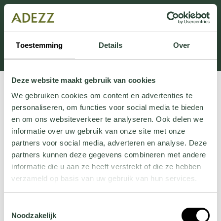
Ten dział jest obecnie w konserwacji. Jeśli brakuje Ci
informacji.
możesz zadzwonić pod numer +31 413 351 272 lub
Toestemming
Details
Over
wysłać e-mail na adres
Customersupport@adezz.pl
.
Deze website maakt gebruik van cookies
We gebruiken cookies om content en advertenties te
personaliseren, om functies voor social media te bieden
en om ons websiteverkeer te analyseren. Ook delen we
informatie over uw gebruik van onze site met onze
partners voor social media, adverteren en analyse. Deze
partners kunnen deze gegevens combineren met andere
informatie die u aan ze heeft verstrekt of die ze hebben
verzameld op basis van uw gebruik van hun services.
Wil je meer weten over onze privacyverklaring? Dat lees
Toestemmingsselectie
je
hier
.
Noodzakelijk