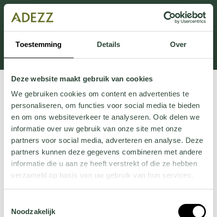
Ten dział jest obecnie w konserwacji. Jeśli brakuje Ci
informacji.
możesz zadzwonić pod numer +31 413 351 272 lub
Toestemming
Details
Over
wysłać e-mail na adres
Customersupport@adezz.pl
.
Deze website maakt gebruik van cookies
We gebruiken cookies om content en advertenties te
personaliseren, om functies voor social media te bieden
en om ons websiteverkeer te analyseren. Ook delen we
informatie over uw gebruik van onze site met onze
partners voor social media, adverteren en analyse. Deze
partners kunnen deze gegevens combineren met andere
informatie die u aan ze heeft verstrekt of die ze hebben
verzameld op basis van uw gebruik van hun services.
Wil je meer weten over onze privacyverklaring? Dat lees
Toestemmingsselectie
je
hier
.
Noodzakelijk