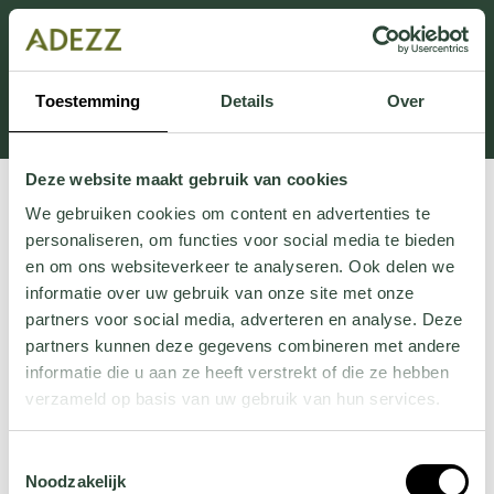
Ten dział jest obecnie w konserwacji. Jeśli brakuje Ci
informacji.
możesz zadzwonić pod numer +31 413 351 272 lub
Toestemming
Details
Over
wysłać e-mail na adres
Customersupport@adezz.pl
.
Deze website maakt gebruik van cookies
We gebruiken cookies om content en advertenties te
personaliseren, om functies voor social media te bieden
en om ons websiteverkeer te analyseren. Ook delen we
informatie over uw gebruik van onze site met onze
partners voor social media, adverteren en analyse. Deze
partners kunnen deze gegevens combineren met andere
informatie die u aan ze heeft verstrekt of die ze hebben
verzameld op basis van uw gebruik van hun services.
Wil je meer weten over onze privacyverklaring? Dat lees
Toestemmingsselectie
je
hier
.
Noodzakelijk