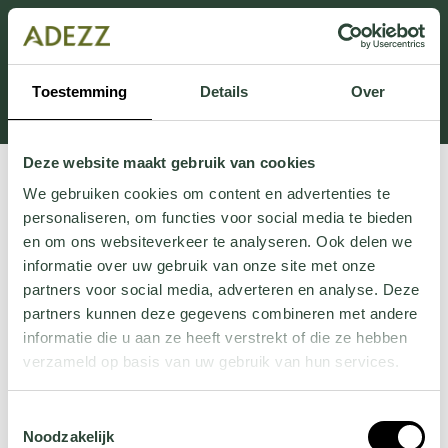
Ten dział jest obecnie w konserwacji. Jeśli brakuje Ci
informacji.
możesz zadzwonić pod numer +31 413 351 272 lub
Toestemming
Details
Over
wysłać e-mail na adres
Customersupport@adezz.pl
.
Deze website maakt gebruik van cookies
We gebruiken cookies om content en advertenties te
personaliseren, om functies voor social media te bieden
en om ons websiteverkeer te analyseren. Ook delen we
informatie over uw gebruik van onze site met onze
partners voor social media, adverteren en analyse. Deze
partners kunnen deze gegevens combineren met andere
informatie die u aan ze heeft verstrekt of die ze hebben
verzameld op basis van uw gebruik van hun services.
Wil je meer weten over onze privacyverklaring? Dat lees
Toestemmingsselectie
je
hier
.
Noodzakelijk