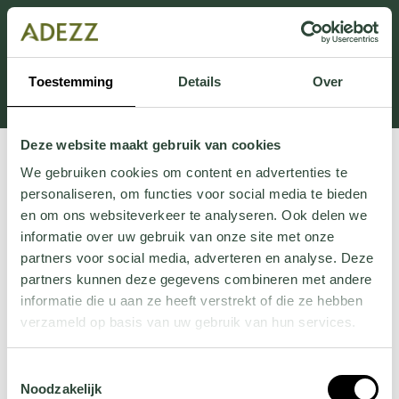
Ten dział jest obecnie w konserwacji. Jeśli brakuje Ci
informacji.
możesz zadzwonić pod numer +31 413 351 272 lub
Toestemming
Details
Over
wysłać e-mail na adres
Customersupport@adezz.pl
.
Deze website maakt gebruik van cookies
We gebruiken cookies om content en advertenties te
personaliseren, om functies voor social media te bieden
en om ons websiteverkeer te analyseren. Ook delen we
informatie over uw gebruik van onze site met onze
partners voor social media, adverteren en analyse. Deze
partners kunnen deze gegevens combineren met andere
informatie die u aan ze heeft verstrekt of die ze hebben
verzameld op basis van uw gebruik van hun services.
Wil je meer weten over onze privacyverklaring? Dat lees
Toestemmingsselectie
je
hier
.
Noodzakelijk