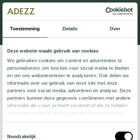
Ten dział jest obecnie w konserwacji. Jeśli brakuje Ci
informacji.
możesz zadzwonić pod numer +31 413 351 272 lub
Toestemming
Details
Over
wysłać e-mail na adres
Customersupport@adezz.pl
.
Deze website maakt gebruik van cookies
We gebruiken cookies om content en advertenties te
personaliseren, om functies voor social media te bieden
en om ons websiteverkeer te analyseren. Ook delen we
informatie over uw gebruik van onze site met onze
partners voor social media, adverteren en analyse. Deze
partners kunnen deze gegevens combineren met andere
informatie die u aan ze heeft verstrekt of die ze hebben
verzameld op basis van uw gebruik van hun services.
Wil je meer weten over onze privacyverklaring? Dat lees
Toestemmingsselectie
je
hier
.
Noodzakelijk