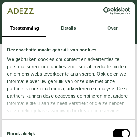
Ten dział jest obecnie w konserwacji. Jeśli brakuje Ci
informacji.
możesz zadzwonić pod numer +31 413 351 272 lub
Toestemming
Details
Over
wysłać e-mail na adres
Customersupport@adezz.pl
.
Deze website maakt gebruik van cookies
We gebruiken cookies om content en advertenties te
personaliseren, om functies voor social media te bieden
en om ons websiteverkeer te analyseren. Ook delen we
informatie over uw gebruik van onze site met onze
partners voor social media, adverteren en analyse. Deze
partners kunnen deze gegevens combineren met andere
informatie die u aan ze heeft verstrekt of die ze hebben
verzameld op basis van uw gebruik van hun services.
Wil je meer weten over onze privacyverklaring? Dat lees
Toestemmingsselectie
je
hier
.
Noodzakelijk