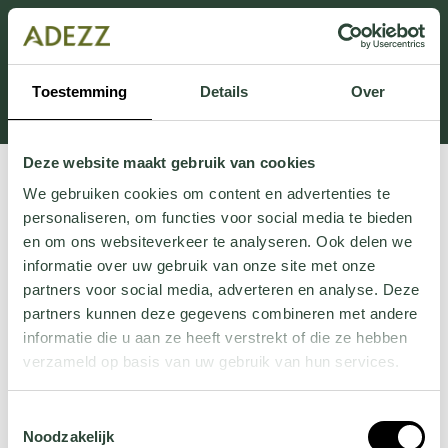
Ten dział jest obecnie w konserwacji. Jeśli brakuje Ci
informacji.
możesz zadzwonić pod numer +31 413 351 272 lub
Toestemming
Details
Over
wysłać e-mail na adres
Customersupport@adezz.pl
.
Deze website maakt gebruik van cookies
We gebruiken cookies om content en advertenties te
personaliseren, om functies voor social media te bieden
en om ons websiteverkeer te analyseren. Ook delen we
informatie over uw gebruik van onze site met onze
partners voor social media, adverteren en analyse. Deze
partners kunnen deze gegevens combineren met andere
informatie die u aan ze heeft verstrekt of die ze hebben
verzameld op basis van uw gebruik van hun services.
Wil je meer weten over onze privacyverklaring? Dat lees
Toestemmingsselectie
je
hier
.
Noodzakelijk