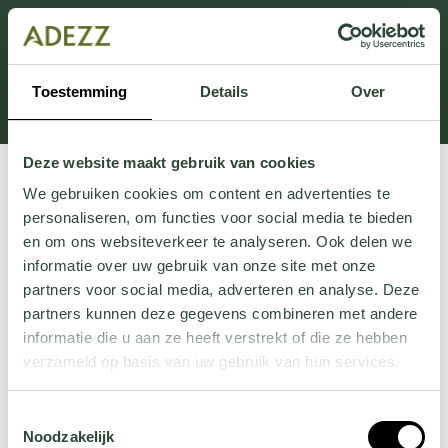
This section is currently under maintenance.
If you are missing information, you can call us at +31
413 745 423 or email us at
Toestemming
Details
Over
Customersupport@adezz.uk
.
Deze website maakt gebruik van cookies
We gebruiken cookies om content en advertenties te
personaliseren, om functies voor social media te bieden
en om ons websiteverkeer te analyseren. Ook delen we
informatie over uw gebruik van onze site met onze
partners voor social media, adverteren en analyse. Deze
partners kunnen deze gegevens combineren met andere
informatie die u aan ze heeft verstrekt of die ze hebben
verzameld op basis van uw gebruik van hun services.
Wil je meer weten over onze privacyverklaring? Dat lees
Toestemmingsselectie
je
hier
.
Noodzakelijk