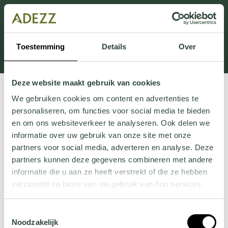
This section is currently under maintenance.
If you are missing information, you can call us at +31
413 745 423 or email us at
Toestemming
Details
Over
Customersupport@adezz.uk
.
Deze website maakt gebruik van cookies
We gebruiken cookies om content en advertenties te
personaliseren, om functies voor social media te bieden
en om ons websiteverkeer te analyseren. Ook delen we
informatie over uw gebruik van onze site met onze
partners voor social media, adverteren en analyse. Deze
partners kunnen deze gegevens combineren met andere
informatie die u aan ze heeft verstrekt of die ze hebben
verzameld op basis van uw gebruik van hun services.
Wil je meer weten over onze privacyverklaring? Dat lees
Toestemmingsselectie
je
hier
.
Noodzakelijk