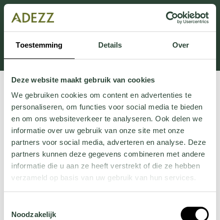
This section is currently under maintenance.
If you are missing information, you can call us at +31
413 745 423 or email us at
Toestemming
Details
Over
Customersupport@adezz.uk
.
Deze website maakt gebruik van cookies
We gebruiken cookies om content en advertenties te
personaliseren, om functies voor social media te bieden
en om ons websiteverkeer te analyseren. Ook delen we
informatie over uw gebruik van onze site met onze
partners voor social media, adverteren en analyse. Deze
partners kunnen deze gegevens combineren met andere
informatie die u aan ze heeft verstrekt of die ze hebben
verzameld op basis van uw gebruik van hun services.
Wil je meer weten over onze privacyverklaring? Dat lees
Toestemmingsselectie
je
hier
.
Noodzakelijk