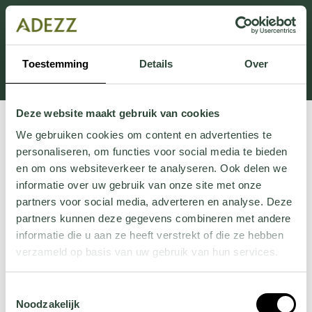
This section is currently under maintenance.
If you are missing information, you can call us at +31
413 745 423 or email us at
Toestemming
Details
Over
Customersupport@adezz.uk
.
Deze website maakt gebruik van cookies
We gebruiken cookies om content en advertenties te
personaliseren, om functies voor social media te bieden
en om ons websiteverkeer te analyseren. Ook delen we
informatie over uw gebruik van onze site met onze
partners voor social media, adverteren en analyse. Deze
partners kunnen deze gegevens combineren met andere
informatie die u aan ze heeft verstrekt of die ze hebben
verzameld op basis van uw gebruik van hun services.
Wil je meer weten over onze privacyverklaring? Dat lees
Toestemmingsselectie
je
hier
.
Noodzakelijk