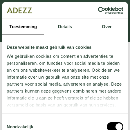
This section is currently under maintenance.
If you are missing information, you can call us at +31
413 745 423 or email us at
Toestemming
Details
Over
Customersupport@adezz.uk
.
Deze website maakt gebruik van cookies
We gebruiken cookies om content en advertenties te
personaliseren, om functies voor social media te bieden
en om ons websiteverkeer te analyseren. Ook delen we
informatie over uw gebruik van onze site met onze
partners voor social media, adverteren en analyse. Deze
partners kunnen deze gegevens combineren met andere
informatie die u aan ze heeft verstrekt of die ze hebben
verzameld op basis van uw gebruik van hun services.
Wil je meer weten over onze privacyverklaring? Dat lees
Toestemmingsselectie
je
hier
.
Noodzakelijk