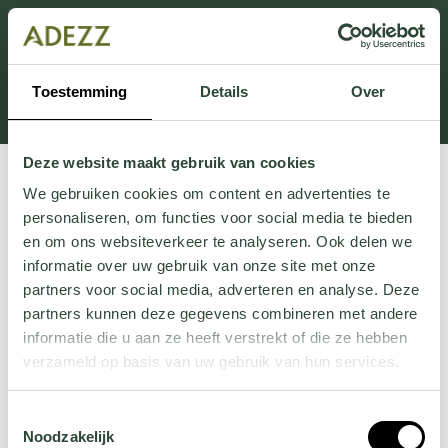
This section is currently under maintenance.
If you are missing information, you can call us at +31
413 745 423 or email us at
Toestemming
Details
Over
Customersupport@adezz.uk
.
Deze website maakt gebruik van cookies
We gebruiken cookies om content en advertenties te
personaliseren, om functies voor social media te bieden
en om ons websiteverkeer te analyseren. Ook delen we
informatie over uw gebruik van onze site met onze
partners voor social media, adverteren en analyse. Deze
partners kunnen deze gegevens combineren met andere
informatie die u aan ze heeft verstrekt of die ze hebben
verzameld op basis van uw gebruik van hun services.
Wil je meer weten over onze privacyverklaring? Dat lees
Toestemmingsselectie
je
hier
.
Noodzakelijk